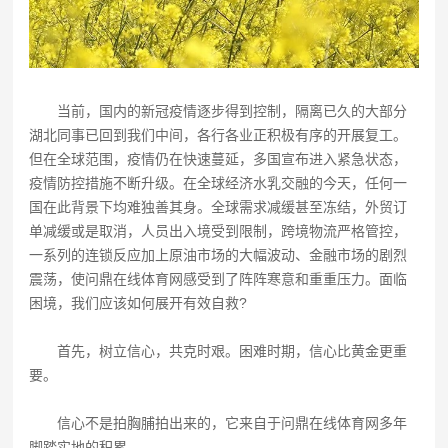
当前，国内的新冠疫情逐步得到控制，隔离已久的大部分
湖北同事已回到我们中间，各行各业正积极有序的开展复工。
但在全球范围，疫情仍在快速蔓延，多国宣布进入紧急状态，
疫情防控措施不断升级。在全球经济水乳交融的今天，任何一
国在此背景下均难独善其身。全球需求减缓甚至冻结，外贸订
单减缓或是取消，人员出入境受到限制，跨境物流严格管控，
一系列的连锁反应加上原油市场的大幅波动、金融市场的剧烈
震荡，使问鼎在线体育网感受到了阵阵寒意和重重压力。面临
困境，我们应该如何展开有效自救?
首先，树立信心，共克时艰。困难时期，信心比黄金更重
要。
信心不是拍胸脯拍出来的，它来自于问鼎在线体育网多年
脚踏实地的积累。