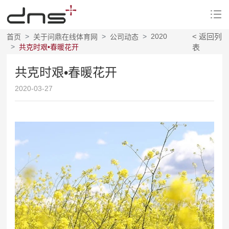
2020
< 返回列
首页
关于问鼎在线体育网
公司动态
共克时艰•春暖花开
表
共克时艰•春暖花开
2020-03-27