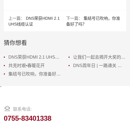
上一篇：
DNS荣获HDMI 2.1
下一篇：
集结号已吹响，你准
UHS线缆认证
备好了吗？
猜你想看
DNS荣获HDMI 2.1 UHS线
让我们一起去揭开大奖的
缆认证
“神秘面纱”
共克时艰•春暖花开
DNS周年日 | 一路通关 携
手前行
集结号已吹响，你准备好了
吗？
`
联系电话:
0755-83401338